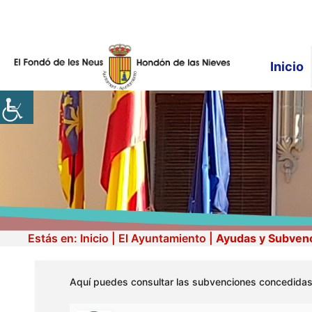
Saltar
al
contenido
Inicio
Estás en:
Inicio
|
El Ayuntamiento
|
Ayudas y Subven
Aquí puedes consultar las subvenciones concedidas 