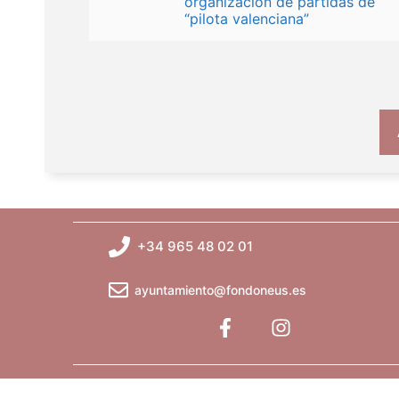
organización de partidas de
“pilota valenciana”
+34 965 48 02 01
ayuntamiento@fondoneus.es