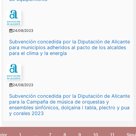
24/08/2023
Subvención concedida por la Diputación de Alicante
para municipios adheridos al pacto de los alcaldes
para el clima y la energía
24/08/2023
Subvención concedida por la Diputación de Alicante
para la Campaña de música de orquestas y
ensembles sinfónicos, dolçaina i tabla, plectro y pua
y corales 2023
rior
1
…
7
8
9
10
11
Sigu