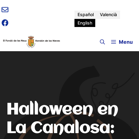
Skip
to
Español
Valencià
content
English
Menu
Halloween en
La Canalosa: