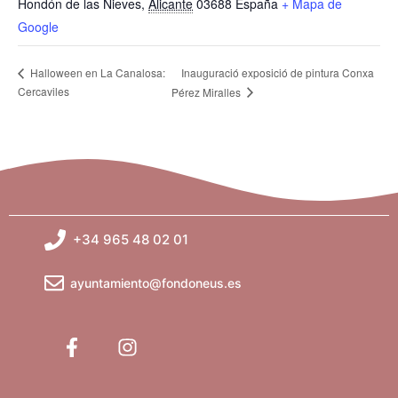
Hondón de las Nieves
,
Alicante
03688
España
+ Mapa de
Google
Inauguració exposició de pintura Conxa
Halloween en La Canalosa:
Cercaviles
Pérez Miralles
+34 965 48 02 01
ayuntamiento@fondoneus.es