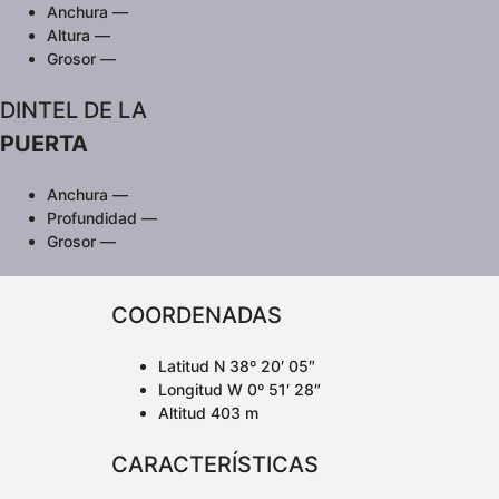
Anchura —
Altura —
Grosor —
DINTEL DE LA
PUERTA
Anchura —
Profundidad —
Grosor —
COORDENADAS
Latitud N 38º 20′ 05″
Longitud W 0º 51′ 28″
Altitud 403 m
CARACTERÍSTICAS