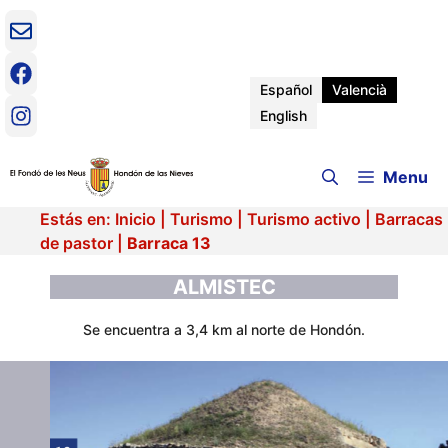
Vés
al
contingut
Español
Valencià
English
Menu
Estás en:
Inicio
|
Turismo
|
Turismo activo
|
Barracas
de pastor
|
Barraca 13
ALMISTEC
Se encuentra a 3,4 km al norte de Hondón.