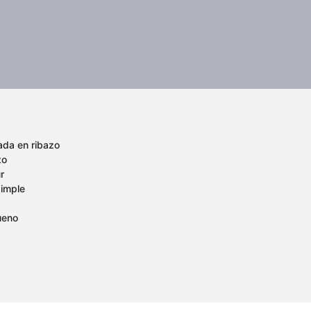
ada en ribazo
zo
r
simple
ueno