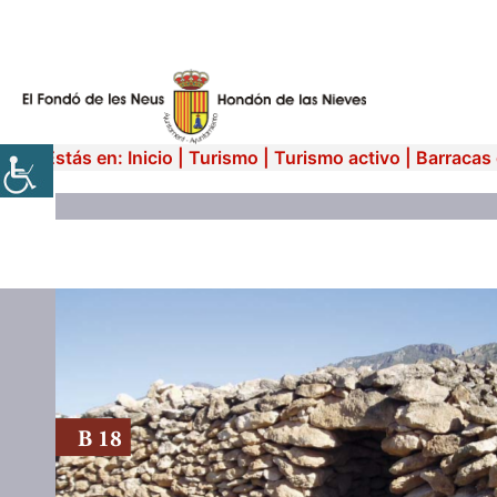
Vés
al
contingut
Estás en:
Inicio
|
Turismo
|
Turismo activo
|
Barracas 