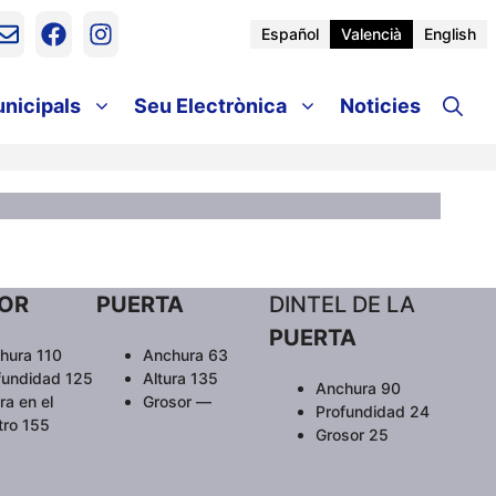
Español
Valencià
English
unicipals
Seu Electrònica
Noticies
IOR
PUERTA
DINTEL DE LA
PUERTA
hura 110
Anchura 63
fundidad 125
Altura 135
Anchura 90
ra en el
Grosor —
Profundidad 24
tro 155
Grosor 25