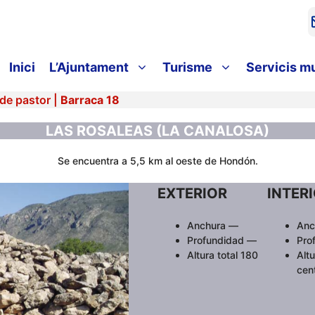
Inici
L’Ajuntament
Turisme
Servicis m
de pastor
|
Barraca 18
LAS ROSALEAS (LA CANALOSA)
Se encuentra a 5,5 km al oeste de Hondón.
EXTERIOR
INTER
Anchura —
Anc
Profundidad —
Pro
Altura total 180
Altu
cen