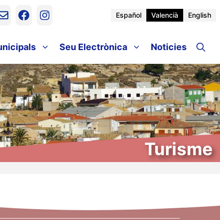
Español
Valencià
English
unicipals
Seu Electrònica
Noticies
Turisme