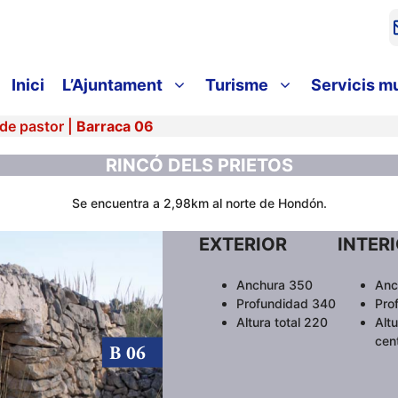
Inici
L’Ajuntament
Turisme
Servicis m
de pastor
|
Barraca 06
RINCÓ DELS PRIETOS
Se encuentra a 2,98km al norte de Hondón.
EXTERIOR
INTER
Anchura 350
Anc
Profundidad 340
Pro
Altura total 220
Altu
cen