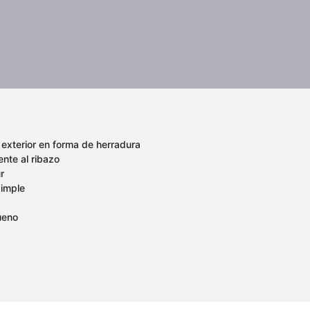
 exterior en forma de herradura
nte al ribazo
r
simple
ueno