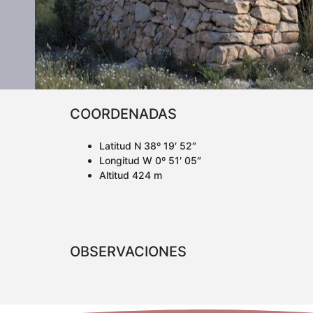
COORDENADAS
Latitud N 38º 19′ 52″
Longitud W 0º 51′ 05″
Altitud 424 m
OBSERVACIONES