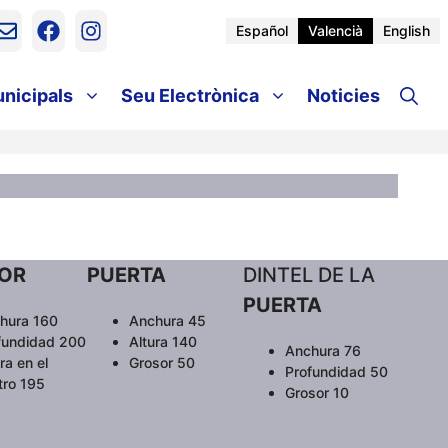
Español
Valencià
English
unicipals
Seu Electrònica
Noticies
IOR
PUERTA
DINTEL DE LA
PUERTA
hura 160
Anchura 45
fundidad 200
Altura 140
Anchura 76
ra en el
Grosor 50
Profundidad 50
tro 195
Grosor 10