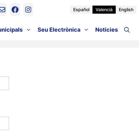
Español
Valencià
English
unicipals
Seu Electrònica
Noticies