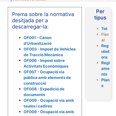
Per
Prema sobre la normativa
tipus
desitjada per a
descarregar-la:
Tot
Fisc
OF001 - Cànon
al
d'Urbanització
Reg
OF003 - Impost de Vehícles
ulad
de Tracció Mecànica
ora
OF006 - Impost sobre
Regl
Activitats Econòmiques
ame
OF007 - Ocupació via
nts
pública amb elements de
Plan
construcció
s
OF008 - Expedició de
documents
OF009 - Ocupació via amb
taules i cadires
OF009 - Ocupació via amb