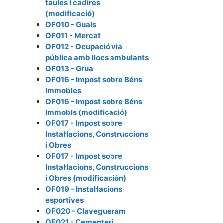
taules i cadires
(modificació)
OF010 - Guals
OF011 - Mercat
OF012 - Ocupació via
pública amb llocs ambulants
OF013 - Grua
OF016 - Impost sobre Béns
Immobles
OF016 - Impost sobre Béns
Immobls (modificació)
OF017 - Impost sobre
Instal·lacions, Construccions
i Obres
OF017 - Impost sobre
Instal·lacions, Construccions
i Obres (modificación)
OF019 - Instal·lacions
esportives
OF020 - Clavegueram
OF021 - Cementeri