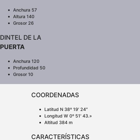
Anchura 57
Altura 140
Grosor 26
DINTEL DE LA
PUERTA
Anchura 120
Profundidad 50
Grosor 10
COORDENADAS
Latitud N 38º 19′ 24″
Longitud W 0º 51′ 43.»
Altitud 384 m
CARACTERÍSTICAS