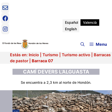
Vés
al
contingut
Español
Valencià
English
Menu
Estás en:
Inicio
|
Turismo
|
Turismo activo
|
Barracas
de pastor
|
Barraca 07
CAMÍ DEVERS L’ALGUASTA
Se encuentra a 2,3 km al norte de Hondón.