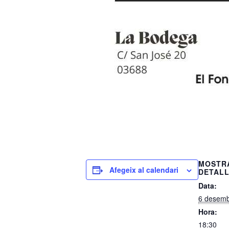
MOSTR
Afegeix al calendari
DETAL
Data:
6 desemb
Hora:
18:30