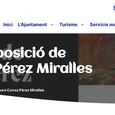
Inici
L’Ajuntament
Turisme
Servicis m
osició de
érez Miralles
tura Conxa Pérez Miralles