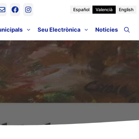
Español
Valencià
English
unicipals
Seu Electrònica
Noticies