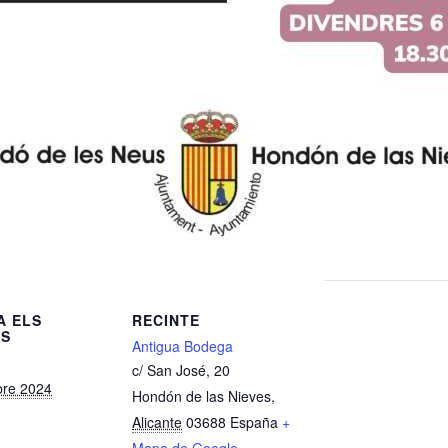
A ELS
RECINTE
LS
Antigua Bodega
c/ San José, 20
re 2024
Hondón de las Nieves
,
Alicante
03688
España
+