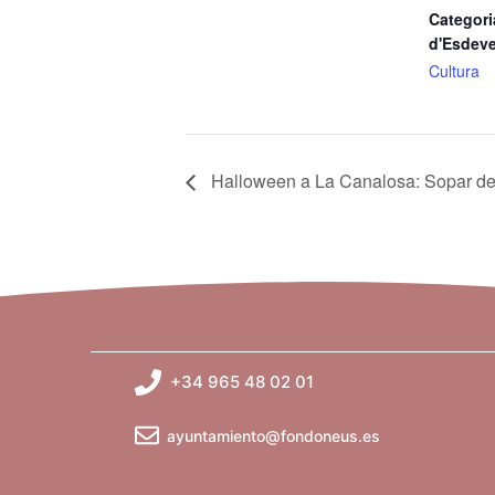
Categori
d'Esdev
Cultura
Halloween a La Canalosa: Sopar d
+34 965 48 02 01
ayuntamiento@fondoneus.es