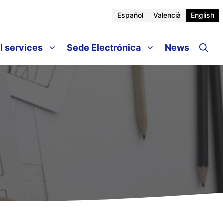
Español
Valencià
English
l services
Sede Electrónica
News