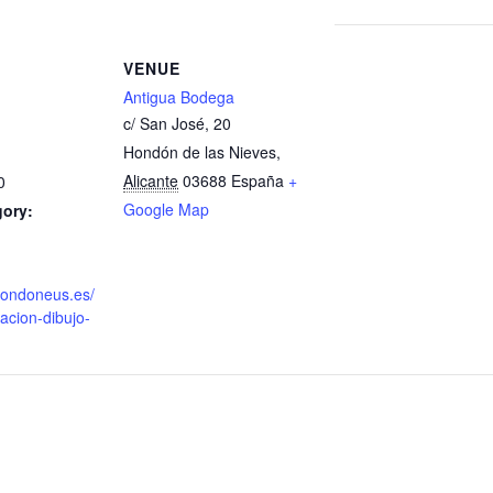
VENUE
Antigua Bodega
c/ San José, 20
Hondón de las Nieves
,
Alicante
03688
España
+
0
Google Map
gory:
fondoneus.es/
ciacion-dibujo-