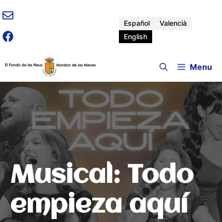
Skip
to
Español
Valencià
content
English
Menu
Musical: Todo
empieza aquí