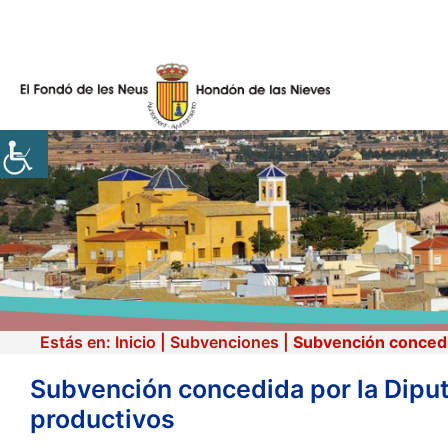
Skip
to
content
Estás en:
Inicio
|
Subvenciones
|
Subvención concedid
Subvención concedida por la Diput
productivos