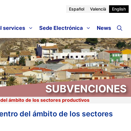
Español
Valencià
English
l services
Sede Electrónica
News
SUBVENCIONES
 del ámbito de los sectores productivos
entro del ámbito de los sectores