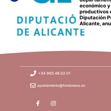
económico y
productivos 
Diputación P
Alicante, an
+34 965 48 02 01
ayuntamiento@fondoneus.es