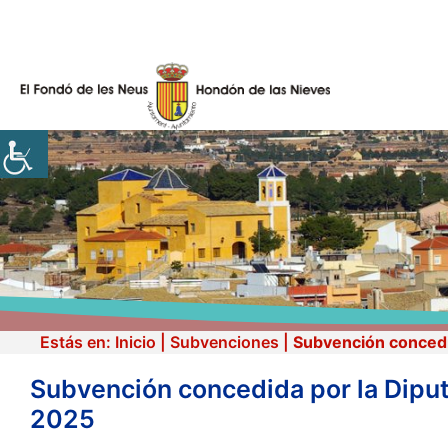
Skip
to
content
Estás en:
Inicio
|
Subvenciones
|
Subvención concedid
Subvención concedida por la Diput
2025