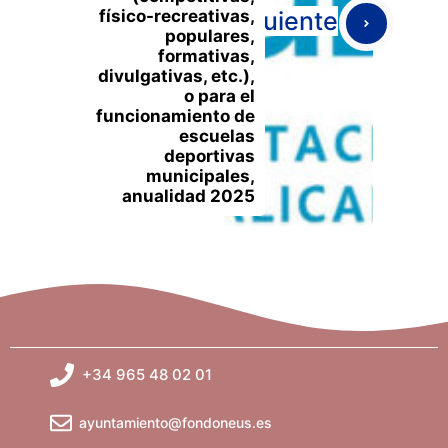
físico-recreativas,
Siguiente
populares,
formativas,
divulgativas, etc.),
o para el
funcionamiento de
escuelas
deportivas
municipales,
anualidad 2025
+34 965 48 02 01
ayuntamiento@fondoneus.es