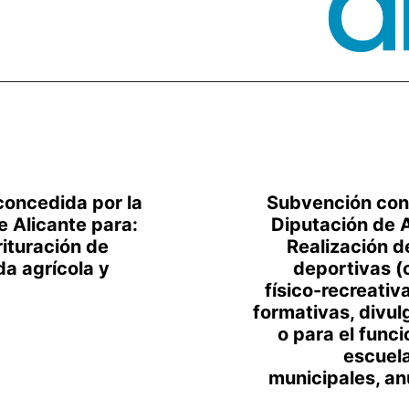
oncedida por la
Subvención con
e Alicante para:
Diputación de A
rituración de
Realización d
da agrícola y
deportivas (
físico-recreativ
formativas, divulg
o para el func
escuel
municipales, a