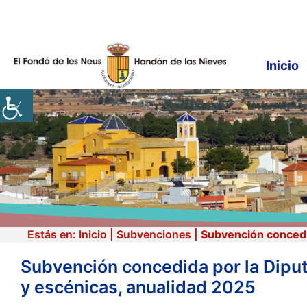
Saltar
al
contenido
Inicio
Estás en:
Inicio
|
Subvenciones
|
Subvención concedid
Subvención concedida por la Diputa
y escénicas, anualidad 2025