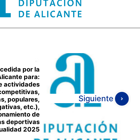
cedida por la
licante para:
e actividades
competitivas,
Siguiente
as, populares,
ativas, etc.),
ionamiento de
as deportivas
nualidad 2025