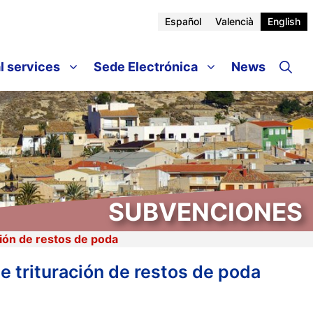
Español
Valencià
English
l services
Sede Electrónica
News
SUBVENCIONES
ción de restos de poda
e trituración de restos de poda