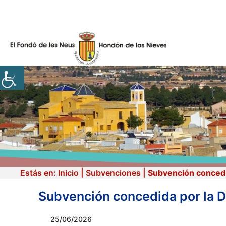
Skip
to
content
Estás en:
Inicio
|
Subvenciones
|
Subvención concedid
Subvención concedida por la Di
25/06/2026