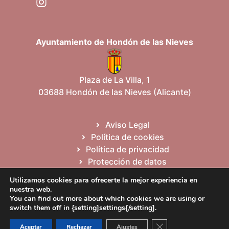
Ayuntamiento de Hondón de las Nieves
Plaza de La Villa, 1
03688 Hondón de las Nieves (Alicante)
Aviso Legal
Política de cookies
Política de privacidad
Protección de datos
Mapa del sitio
Utilizamos cookies para ofrecerte la mejor experiencia en
nuestra web.
You can find out more about which cookies we are using or
Español
Valencià
English
switch them off in {setting]settings{/setting].
Cerrar el banner de 
Aceptar
Rechazar
Ajustes