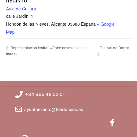
RECINTO
Aula de Cultura
calle Jardín, 1
Hondón de las Nieves
,
Alicante
03688
España
+ Google
Map
Festival de Danza
Representación teatral: «Entre nosotras almas
libres»
+34 965 48 02 01
ayuntamiento@fondoneus.es