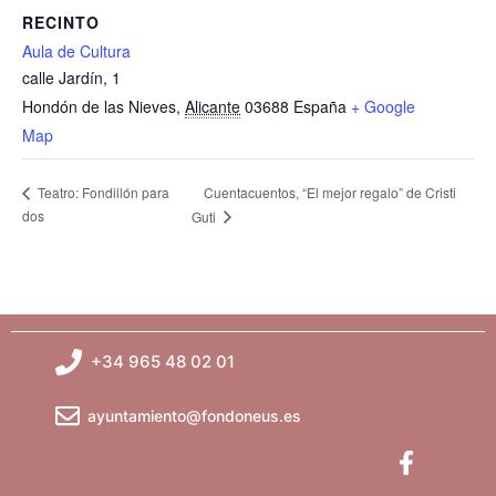
RECINTO
Aula de Cultura
calle Jardín, 1
Hondón de las Nieves
,
Alicante
03688
España
+ Google
Map
Cuentacuentos, “El mejor regalo” de Cristi
Teatro: Fondillón para
dos
Guti
+34 965 48 02 01
ayuntamiento@fondoneus.es