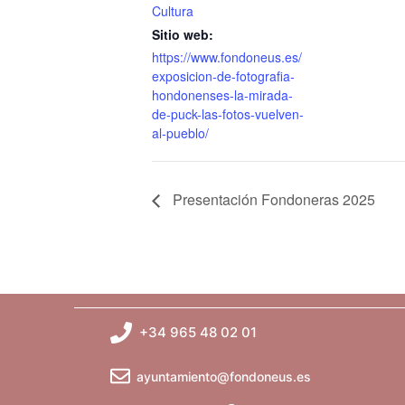
Cultura
Sitio web:
https://www.fondoneus.es/
exposicion-de-fotografia-
hondonenses-la-mirada-
de-puck-las-fotos-vuelven-
al-pueblo/
Presentación Fondoneras 2025
+34 965 48 02 01
ayuntamiento@fondoneus.es