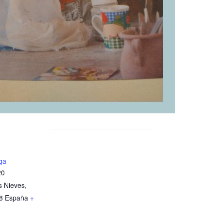
ga
20
s Nieves
,
8
España
+