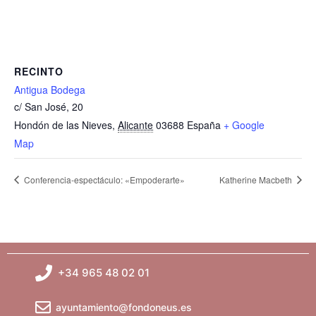
RECINTO
Antigua Bodega
c/ San José, 20
Hondón de las Nieves
,
Alicante
03688
España
+ Google
Map
Conferencia-espectáculo: «Empoderarte»
Katherine Macbeth
+34 965 48 02 01
ayuntamiento@fondoneus.es