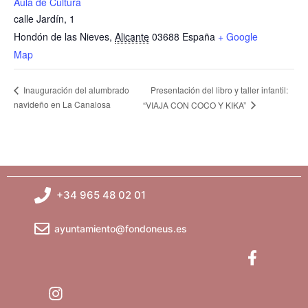
Aula de Cultura
calle Jardín, 1
Hondón de las Nieves
,
Alicante
03688
España
+ Google
Map
Presentación del libro y taller infantil:
Inauguración del alumbrado
navideño en La Canalosa
“VIAJA CON COCO Y KIKA”
+34 965 48 02 01
ayuntamiento@fondoneus.es