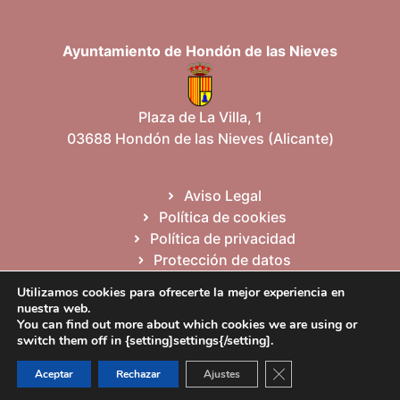
Ayuntamiento de Hondón de las Nieves
Plaza de La Villa, 1
03688 Hondón de las Nieves (Alicante)
Aviso Legal
Política de cookies
Política de privacidad
Protección de datos
Mapa del sitio
Utilizamos cookies para ofrecerte la mejor experiencia en
nuestra web.
You can find out more about which cookies we are using or
Español
Valencià
English
switch them off in {setting]settings{/setting].
Cerrar el banner de 
Aceptar
Rechazar
Ajustes