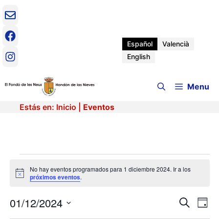
Saltar
al
contenido
Español
Valencià
English
Menu
Estás en:
Inicio
|
Eventos
Eventos
No hay eventos programados para 1 diciembre 2024. Ir a los
A
próximos eventos
.
en
v
i
01/12/2024
N
N
s
B
D
1
o
u
a
S
í