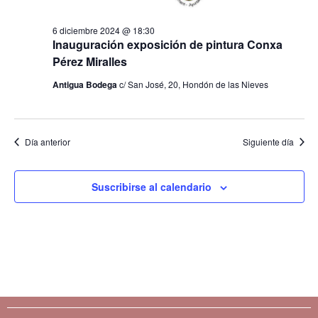
t
s
o
6 diciembre 2024 @ 18:30
Inauguración exposición de pintura Conxa
q
Pérez Miralles
u
Antigua Bodega
c/ San José, 20, Hondón de las Nieves
e
d
Día anterior
Siguiente día
a
Suscribirse al calendario
y
v
i
s