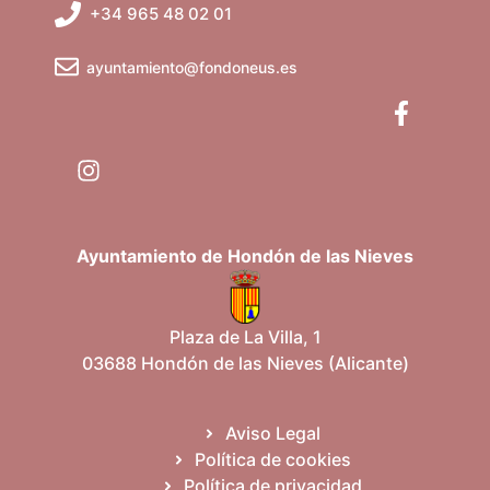
t
+34 965 48 02 01
a
ayuntamiento@fondoneus.es
s
d
e
E
Ayuntamiento de Hondón de las Nieves
v
e
Plaza de La Villa, 1
n
03688 Hondón de las Nieves (Alicante)
t
Aviso Legal
o
Política de cookies
Política de privacidad