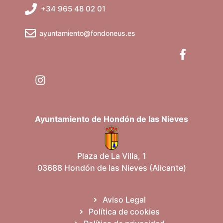
b
v
+34 965 48 02 01
e
ú
n
ayuntamiento@fondoneus.es
t
s
o
q
u
e
Ayuntamiento de Hondón de las Nieves
d
a
Plaza de La Villa, 1
03688 Hondón de las Nieves (Alicante)
y
v
Aviso Legal
Política de cookies