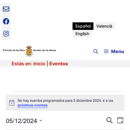
Saltar
al
contenido
Español
Valencià
English
Menu
Estás en:
Inicio
|
Eventos
Eventos
No hay eventos programados para 5 diciembre 2024. Ir a los
A
próximos eventos
.
en
v
i
05/12/2024
N
N
s
B
D
5
o
u
a
S
í