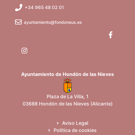
t
+34 965 48 02 01
a
ayuntamiento@fondoneus.es
s
d
e
E
v
Ayuntamiento de Hondón de las Nieves
e
Plaza de La Villa, 1
n
03688 Hondón de las Nieves (Alicante)
t
Aviso Legal
o
Política de cookies