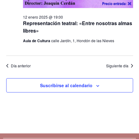
t
s
o
12 enero 2025 @ 19:00
q
Representación teatral: «Entre nosotras almas
libres»
u
Aula de Cultura
calle Jardín, 1, Hondón de las Nieves
e
d
Día anterior
Siguiente día
a
y
Suscribirse al calendario
v
i
s