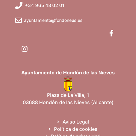
t
+34 965 48 02 01
s
v
o
q
e
ayuntamiento@fondoneus.es
u
n
e
t
d
o
a
s
Ayuntamiento de Hondón de las Nieves
y
v
Plaza de La Villa, 1
03688 Hondón de las Nieves (Alicante)
i
s
Aviso Legal
Política de cookies