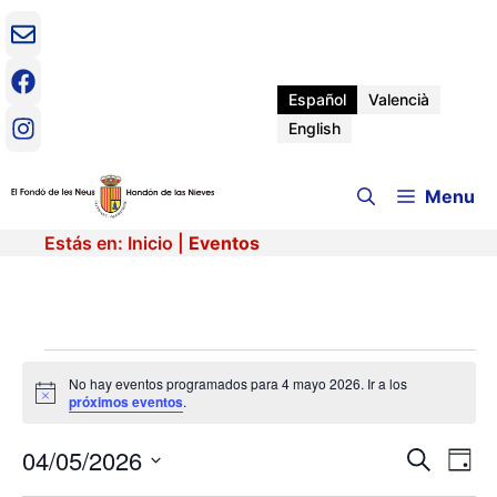
Saltar
al
contenido
Español
Valencià
English
Menu
Estás en:
Inicio
|
Eventos
Eventos
No hay eventos programados para 4 mayo 2026. Ir a los
A
próximos eventos
.
en
v
i
04/05/2026
N
N
s
B
D
4
o
u
a
S
í