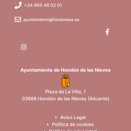
b
v
+34 965 48 02 01
e
ú
n
ayuntamiento@fondoneus.es
t
s
o
q
u
e
Ayuntamiento de Hondón de las Nieves
d
a
Plaza de La Villa, 1
03688 Hondón de las Nieves (Alicante)
y
v
Aviso Legal
Política de cookies