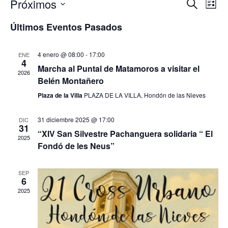
Próximos
N
N
B
L
u
a
S
i
a
s
Últimos Eventos Pasados
v
e
s
c
e
t
l
v
a
a
e
g
r
4 enero @ 08:00
-
17:00
ENE
c
4
a
e
Marcha al Puntal de Matamoros a visitar el
c
2026
c
Belén Montañero
i
g
i
o
Plaza de la Villa
PLAZA DE LA VILLA, Hondón de las Nieves
ó
n
a
n
a
31 diciembre 2025 @ 17:00
DIC
d
l
31
c
“XIV San Silvestre Pachanguera solidaria “ El
a
e
2025
Fondó de les Neus”
f
v
i
e
i
c
ó
s
SEP
h
6
t
a
2025
n
a
.
s
d
d