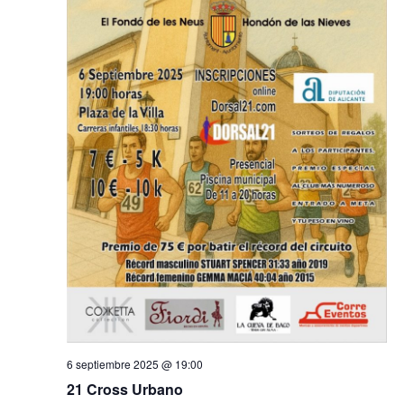
e
e
E
b
v
e
ú
n
t
s
o
q
u
e
d
a
y
6 septiembre 2025 @ 19:00
21 Cross Urbano
v