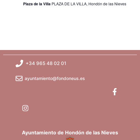
Plaza de la Villa
PLAZA DE LA VILLA, Hondón de las Nieves
i
s
t
a
s
+34 965 48 02 01
d
ayuntamiento@fondoneus.es
e
E
v
e
Ayuntamiento de Hondón de las Nieves