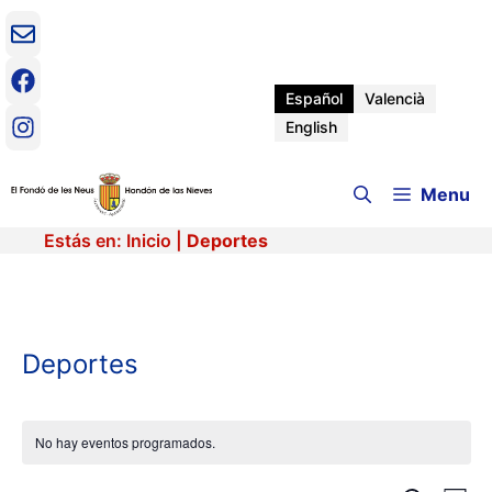
Saltar
al
contenido
Español
Valencià
English
Menu
Estás en:
Inicio
|
Deportes
Deportes
No hay eventos programados.