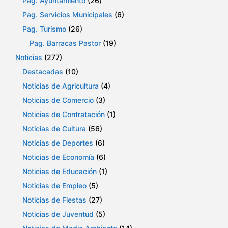
d
Pag. Ayuntamiento
(26)
Pag. Servicios Municipales
(6)
a
Pag. Turismo
(26)
y
Pag. Barracas Pastor
(19)
Noticias
(277)
v
Destacadas
(10)
i
Noticias de Agricultura
(4)
Noticias de Comercio
(3)
s
Noticias de Contratación
(1)
t
Noticias de Cultura
(56)
Noticias de Deportes
(6)
a
Noticias de Economía
(6)
s
Noticias de Educación
(1)
Noticias de Empleo
(5)
d
Noticias de Fiestas
(27)
e
Noticias de Juventud
(5)