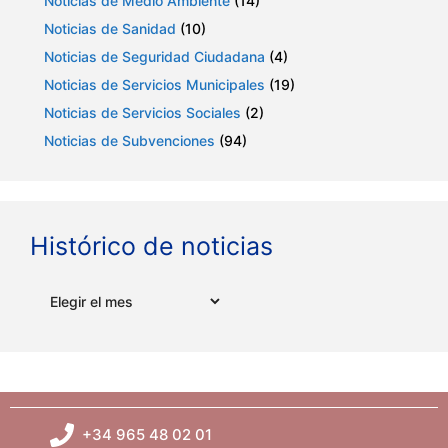
Noticias de Medio Ambiente
(14)
E
Noticias de Sanidad
(10)
v
Noticias de Seguridad Ciudadana
(4)
Noticias de Servicios Municipales
(19)
e
Noticias de Servicios Sociales
(2)
n
Noticias de Subvenciones
(94)
t
o
Histórico de noticias
s
Archivos
+34 965 48 02 01