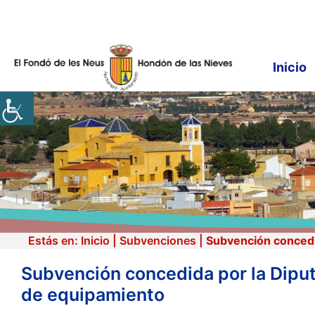
Saltar
al
contenido
Inicio
Estás en:
Inicio
|
Subvenciones
|
Subvención concedid
Subvención concedida por la Diput
de equipamiento