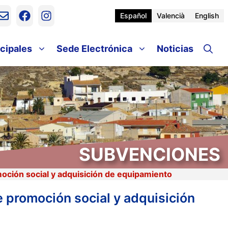
Español
Valencià
English
cipales
Sede Electrónica
Noticias
SUBVENCIONES
moción social y adquisición de equipamiento
 promoción social y adquisición