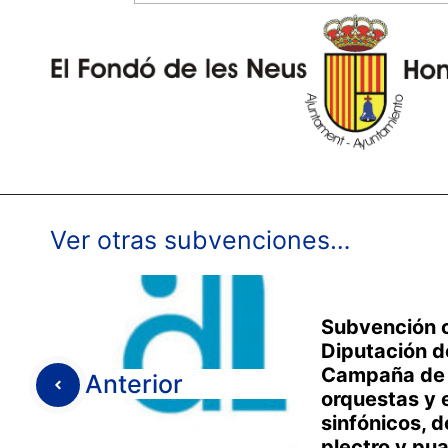
Ver otras subvenciones…
Subvención c
Diputación d
Campaña de 
Anterior
orquestas y
sinfónicos, do
plectro y pu