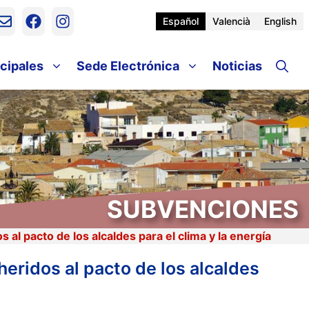
Español
Valencià
English
cipales
Sede Electrónica
Noticias
SUBVENCIONES
al pacto de los alcaldes para el clima y la energía
eridos al pacto de los alcaldes