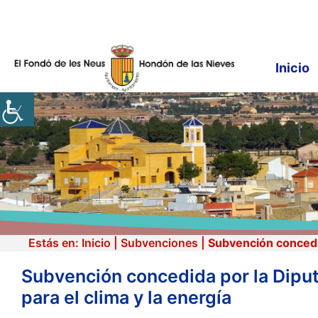
Saltar
al
contenido
Inicio
Estás en:
Inicio
|
Subvenciones
|
Subvención concedid
Subvención concedida por la Diput
para el clima y la energía