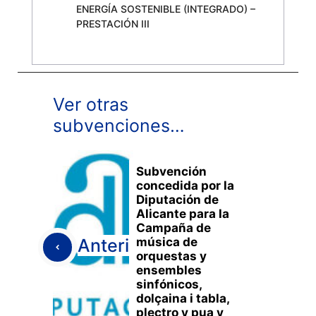
ENERGÍA SOSTENIBLE (INTEGRADO) –
PRESTACIÓN III
Ver otras
subvenciones…
Subvención
concedida por la
Diputación de
Alicante para la
Campaña de
música de
Anterior
orquestas y
ensembles
sinfónicos,
dolçaina i tabla,
plectro y pua y