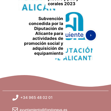
corales 2023
Subvención
concedida por la
Diputación de
Alicante para
Siguiente
actividades de
promoción social y
adquisición de
equipamiento
+34 965 48 02 01
ayuntamiento@fondoneus.es