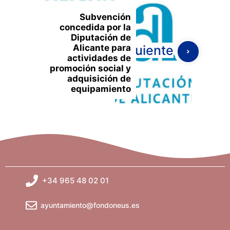
Subvención
concedida por la
Diputación de
Alicante para
Siguiente
actividades de
promoción social y
adquisición de
equipamiento
+34 965 48 02 01
ayuntamiento@fondoneus.es