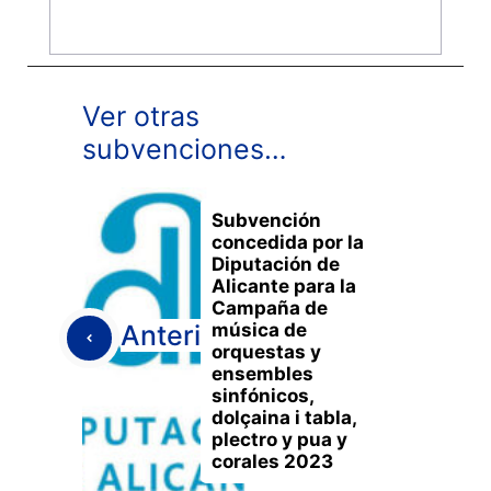
Ver otras
subvenciones…
Subvención
concedida por la
Diputación de
Alicante para la
Campaña de
música de
Anterior
orquestas y
ensembles
sinfónicos,
dolçaina i tabla,
plectro y pua y
corales 2023