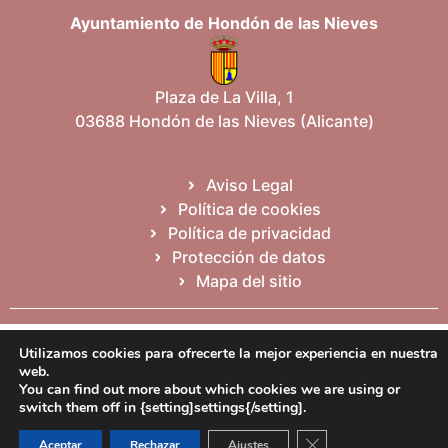
Ayuntamiento de Hondón de las Nieves
Plaza de La Villa, 1
03688 Hondón de las Nieves (Alicante)
Aviso Legal
Política de cookies
Política de privacidad
Protección de datos
Mapa del sitio
Español
Valencià
English
Utilizamos cookies para ofrecerte la mejor experiencia en nuestra
web.
You can find out more about which cookies we are using or
switch them off in {setting]settings{/setting].
Cerrar el banner de 
Aceptar
Rechazar
Ajustes