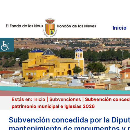
Saltar
al
contenido
Inicio
Estás en:
Inicio
|
Subvenciones
|
Subvención concedi
patrimonio municipal e iglesias 2026
Subvención concedida por la Diput
mantenimiento de monumentos y pa