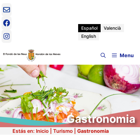
Saltar
al
contenido
Español
Valencià
English
Menu
Gastronomia
Estás en:
Inicio
|
Turismo
|
Gastronomia