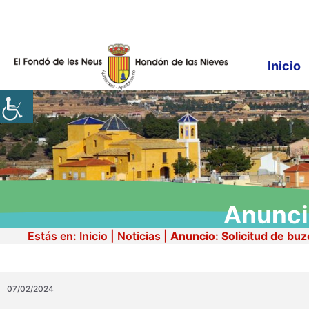
Saltar
al
contenido
Inicio
Anunci
Estás en:
Inicio
|
Noticias
|
Anuncio: Solicitud de bu
07/02/2024