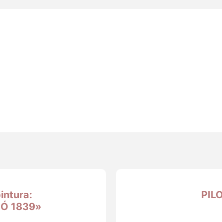
intura:
PIL
Ó 1839»