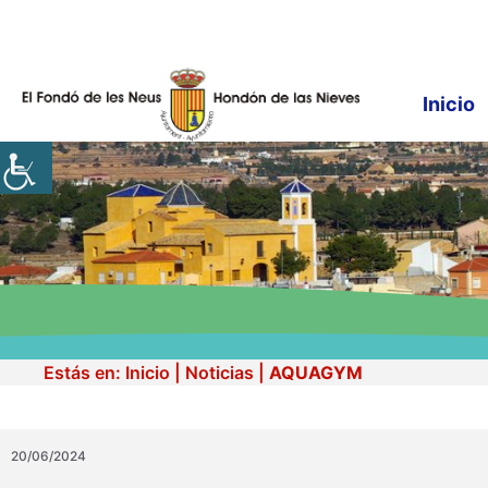
Saltar
al
contenido
Inicio
Estás en:
Inicio
|
Noticias
|
AQUAGYM
20/06/2024