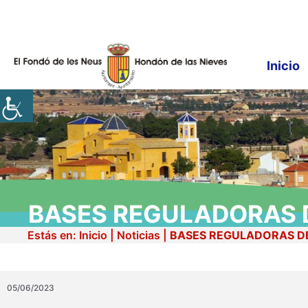
Saltar
al
contenido
Inicio
BASES REGULADORAS 
Estás en:
Inicio
|
Noticias
|
BASES REGULADORAS DE
CON
05/06/2023