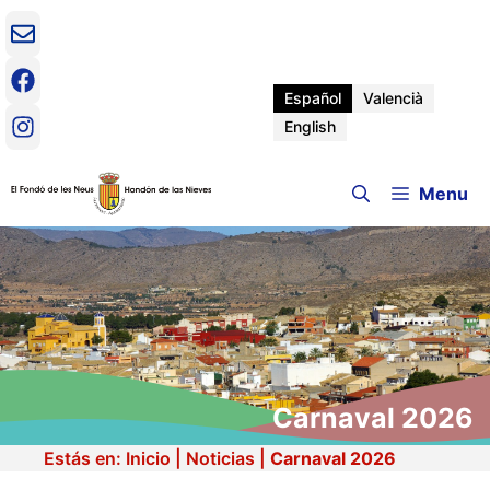
Saltar
al
contenido
Español
Valencià
English
Menu
Carnaval 2026
Estás en:
Inicio
|
Noticias
|
Carnaval 2026