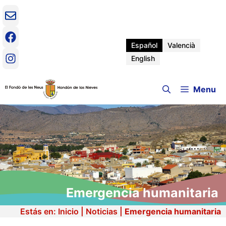
Saltar
al
contenido
Español
Valencià
English
Menu
Emergencia humanitaria
Estás en:
Inicio
|
Noticias
|
Emergencia humanitaria