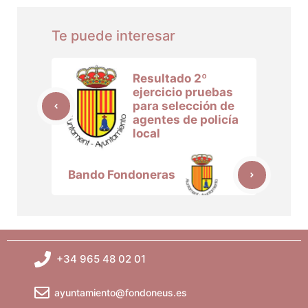
Te puede interesar
Resultado 2º
ejercicio pruebas
para selección de
agentes de policía
local
Bando Fondoneras
+34 965 48 02 01
ayuntamiento@fondoneus.es