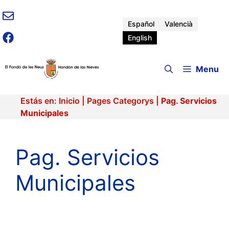
Skip
to
Español
Valencià
content
English
Menu
Estás en:
Inicio
|
Pages Categorys
|
Pag. Servicios
Municipales
Pag. Servicios
Municipales