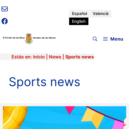
Skip
to
Español
Valencià
content
English
Menu
Estás en:
Inicio
|
News
|
Sports news
Sports news