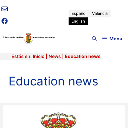
Skip
to
Español
Valencià
content
English
Menu
Estás en:
Inicio
|
News
|
Education news
Education news