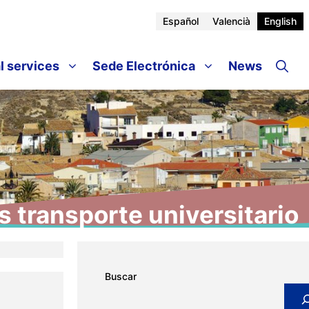
Español
Valencià
English
l services
Sede Electrónica
News
 transporte universitario
Buscar