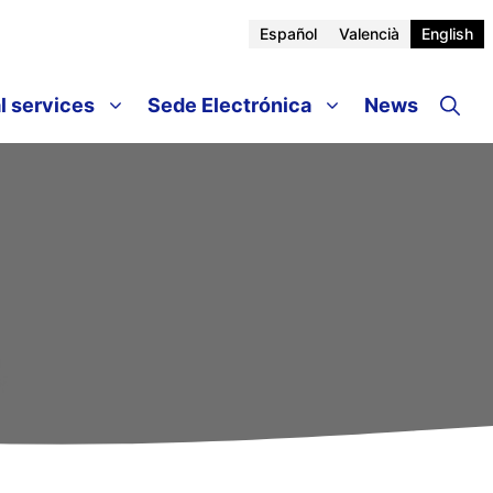
Español
Valencià
English
l services
Sede Electrónica
News