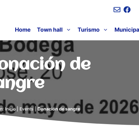
Home
Town hall
Turismo
Municipa
onación de
angre
en:
Inicio
|
Events
|
Donación de sangre