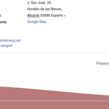
c/ San José, 20
Hondón de las Nieves
,
Alicante
03688
España
+
0
Google Map
gory:
fondoneus.es/
-sangre/
Present