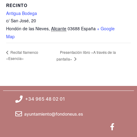
RECINTO
Antigua Bodega
c/ San José, 20
Hondón de las Nieves
,
Alicante
03688
España
+ Google
Map
Presentación libro «A través de la
Recital flamenco
«Esencia»
pantalla»
+34 965 48 02 01
ayuntamiento@fondoneus.es